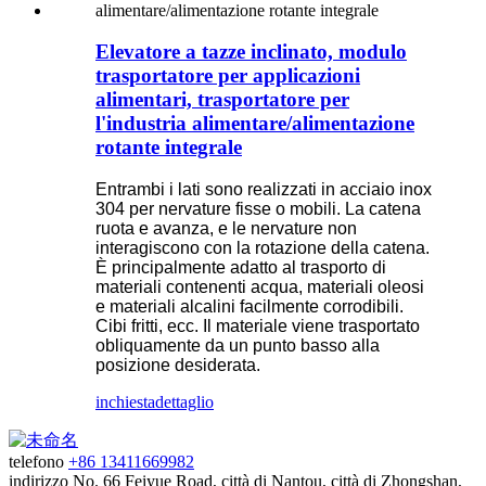
Elevatore a tazze inclinato, modulo
trasportatore per applicazioni
alimentari, trasportatore per
l'industria alimentare/alimentazione
rotante integrale
Entrambi i lati sono realizzati in acciaio inox
304 per nervature fisse o mobili. La catena
ruota e avanza, e le nervature non
interagiscono con la rotazione della catena.
È principalmente adatto al trasporto di
materiali contenenti acqua, materiali oleosi
e materiali alcalini facilmente corrodibili.
Cibi fritti, ecc. Il materiale viene trasportato
obliquamente da un punto basso alla
posizione desiderata.
inchiesta
dettaglio
telefono
+86 13411669982
indirizzo
No. 66 Feiyue Road, città di Nantou, città di Zhongshan,