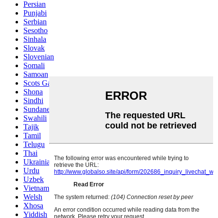
Persian
Punjabi
Serbian
Sesotho
Sinhala
Slovak
Slovenian
Somali
Samoan
Scots Gaelic
Shona
Sindhi
Sundanese
Swahili
Tajik
Tamil
Telugu
Thai
Ukrainian
Urdu
Uzbek
Vietnamese
Welsh
Xhosa
Yiddish