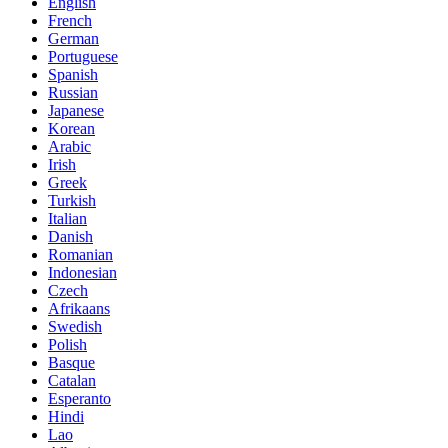
English
French
German
Portuguese
Spanish
Russian
Japanese
Korean
Arabic
Irish
Greek
Turkish
Italian
Danish
Romanian
Indonesian
Czech
Afrikaans
Swedish
Polish
Basque
Catalan
Esperanto
Hindi
Lao