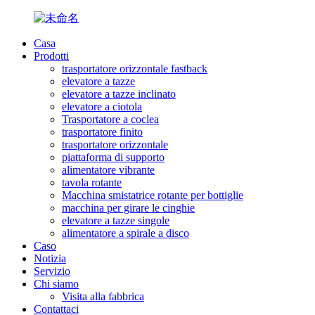
Casa
Prodotti
trasportatore orizzontale fastback
elevatore a tazze
elevatore a tazze inclinato
elevatore a ciotola
Trasportatore a coclea
trasportatore finito
trasportatore orizzontale
piattaforma di supporto
alimentatore vibrante
tavola rotante
Macchina smistatrice rotante per bottiglie
macchina per girare le cinghie
elevatore a tazze singole
alimentatore a spirale a disco
Caso
Notizia
Servizio
Chi siamo
Visita alla fabbrica
Contattaci