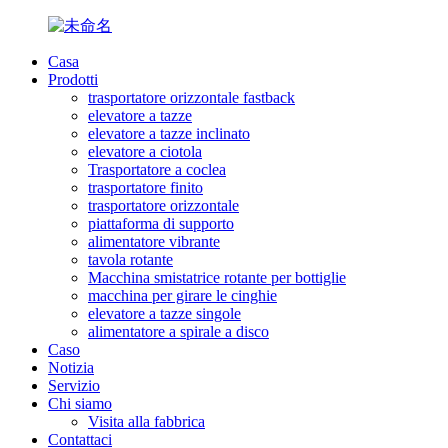
Casa
Prodotti
trasportatore orizzontale fastback
elevatore a tazze
elevatore a tazze inclinato
elevatore a ciotola
Trasportatore a coclea
trasportatore finito
trasportatore orizzontale
piattaforma di supporto
alimentatore vibrante
tavola rotante
Macchina smistatrice rotante per bottiglie
macchina per girare le cinghie
elevatore a tazze singole
alimentatore a spirale a disco
Caso
Notizia
Servizio
Chi siamo
Visita alla fabbrica
Contattaci