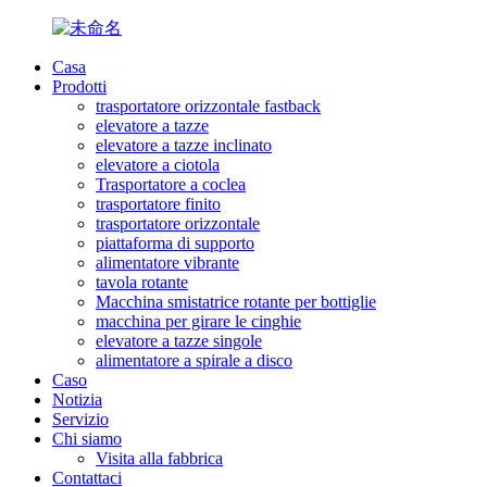
Casa
Prodotti
trasportatore orizzontale fastback
elevatore a tazze
elevatore a tazze inclinato
elevatore a ciotola
Trasportatore a coclea
trasportatore finito
trasportatore orizzontale
piattaforma di supporto
alimentatore vibrante
tavola rotante
Macchina smistatrice rotante per bottiglie
macchina per girare le cinghie
elevatore a tazze singole
alimentatore a spirale a disco
Caso
Notizia
Servizio
Chi siamo
Visita alla fabbrica
Contattaci