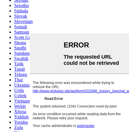
Serbian
Sesotho
Sinhala
Slovak
Slovenian
Somali
Samoan
Scots Gaelic
Shona
Sindhi
Sundanese
Swahili
Tajik
Tamil
Telugu
Thai
Ukrainian
Urdu
Uzbek
Vietnamese
Welsh
Xhosa
Yiddish
Yoruba
Zulu