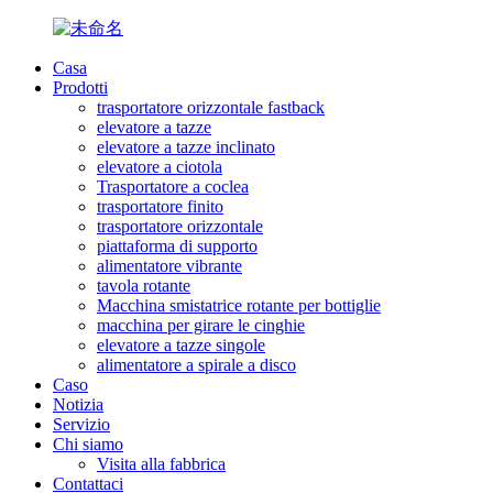
Casa
Prodotti
trasportatore orizzontale fastback
elevatore a tazze
elevatore a tazze inclinato
elevatore a ciotola
Trasportatore a coclea
trasportatore finito
trasportatore orizzontale
piattaforma di supporto
alimentatore vibrante
tavola rotante
Macchina smistatrice rotante per bottiglie
macchina per girare le cinghie
elevatore a tazze singole
alimentatore a spirale a disco
Caso
Notizia
Servizio
Chi siamo
Visita alla fabbrica
Contattaci