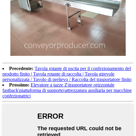
Precedente:
Tavola rotante di uscita per il confezionamento del
prodotto finito | Tavola rotante di raccolta | Tavola girevole
personalizzata / Tavolo di prelievo / Raccolta del trasportatore finito
Prossimo:
Elevatore a tazze Z\trasportatore orizzontale
fastback\piattaforma di supporto\attrezzatura ausiliaria per macchine
confezionatrici