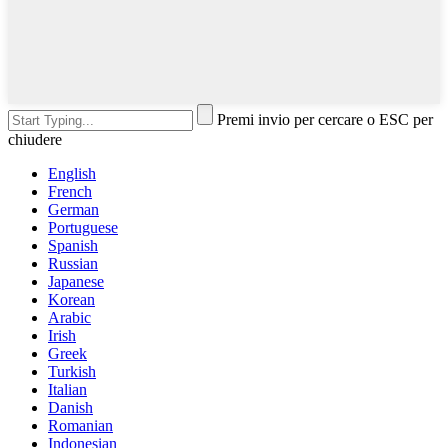
Premi invio per cercare o ESC per
chiudere
English
French
German
Portuguese
Spanish
Russian
Japanese
Korean
Arabic
Irish
Greek
Turkish
Italian
Danish
Romanian
Indonesian