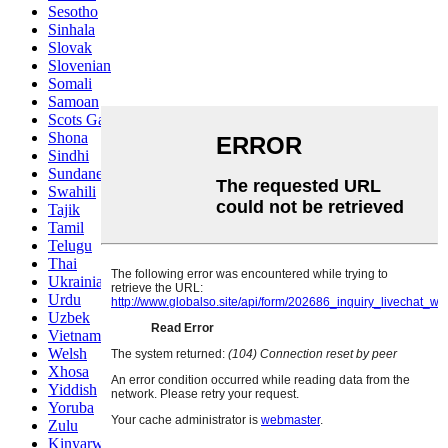
Sesotho
Sinhala
Slovak
Slovenian
Somali
Samoan
Scots Gaelic
Shona
Sindhi
Sundanese
Swahili
Tajik
Tamil
Telugu
Thai
Ukrainian
Urdu
Uzbek
Vietnamese
Welsh
Xhosa
Yiddish
Yoruba
Zulu
Kinyarwanda