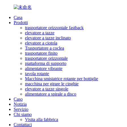
Casa
Prodotti
trasportatore orizzontale fastback
elevatore a tazze
elevatore a tazze inclinato
elevatore a ciotola
Trasportatore a coclea
trasportatore finito
trasportatore orizzontale
piattaforma di supporto
alimentatore vibrante
tavola rotante
Macchina smistatrice rotante per bottiglie
macchina per girare le cinghie
elevatore a tazze singole
alimentatore a spirale a disco
Caso
Notizia
Servizio
Chi siamo
Visita alla fabbrica
Contattaci